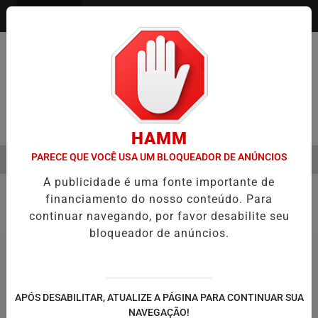
Entrar
Pesquisar Notícia
HAMM
PARECE QUE VOCÊ USA UM BLOQUEADOR DE ANÚNCIOS
MENU
EMESTRE É A VIRADA DO VAREJO ÓPTICO EM 2026
WELTON LEMOS
A publicidade é uma fonte importante de
EM ALTA
financiamento do nosso conteúdo. Para
Justiça
13
continuar navegando, por favor desabilite seu
bloqueador de anúncios.
APÓS DESABILITAR, ATUALIZE A PÁGINA PARA CONTINUAR SUA
NAVEGAÇÃO!