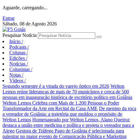
Aguarde, carregando...
Entrar
Sábado, 08 de Agosto 2026
Pesquisar Notícia
Início
/
Podcasts
/
Colunas
/
Edições
/
Notícias
/
Colunistas
/
Notas
/
Vídeos
/
Segundo semestre é a virada do varejo óptico em 2026
Welton
Lemos reúne lideranças de mais de 70 municípios e cerca de 500
pessoas em inauguração histórica de escritório político em Goiânia
Welton Lemos Celebra com Mais de 1.200 Pessoas o Poder
Transformador da Arte em Recital da Casa AME
De menino da roça
a vereador de Goiânia: a trajetória que moldou o propósito de
Welton Lemos
Homenageado por Welton Lemos, Alano Queiroz
destaca a união entre medicina e política e projeta o vereador para a
Alego
Gestora de Tráfego Pago de Goiânia é selecionada para
palestrar no maior evento de Comunicação Pública e Marketing