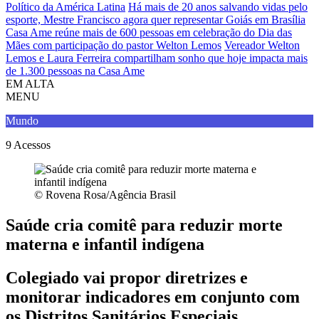
Político da América Latina
Há mais de 20 anos salvando vidas pelo
esporte, Mestre Francisco agora quer representar Goiás em Brasília
Casa Ame reúne mais de 600 pessoas em celebração do Dia das
Mães com participação do pastor Welton Lemos
Vereador Welton
Lemos e Laura Ferreira compartilham sonho que hoje impacta mais
de 1.300 pessoas na Casa Ame
EM ALTA
MENU
Mundo
9
Acessos
© Rovena Rosa/Agência Brasil
Saúde cria comitê para reduzir morte
materna e infantil indígena
Colegiado vai propor diretrizes e
monitorar indicadores em conjunto com
os Distritos Sanitários Especiais