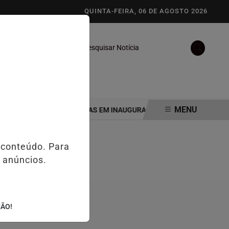
QUINTA-FEIRA, 06 DE AGOSTO 2026
Pesquisar Notícia
/
/
S
NOTAS
VÍDEOS
MENU
S E CERCA DE 500 PESSOAS EM INAUGURAÇÃO HISTÓRICA DE ESCRIT
 conteúdo. Para
 anúncios.
ÇÃO!