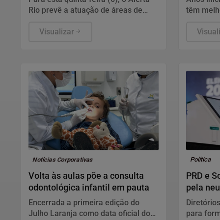
Rio prevê a atuação de áreas de
têm melho
instabilidade. Os ventos estarão
supera m
moderados, entre 18,5 km/h e 51,9
Visualizar
Visual
km/h, com rajadas isoladas fortes.
Notícias Corporativas
Política
Volta às aulas põe a consulta
PRD e S
odontológica infantil em pauta
pela neu
presiden
Encerrada a primeira edição do
Diretório
Julho Laranja como data oficial do
para form