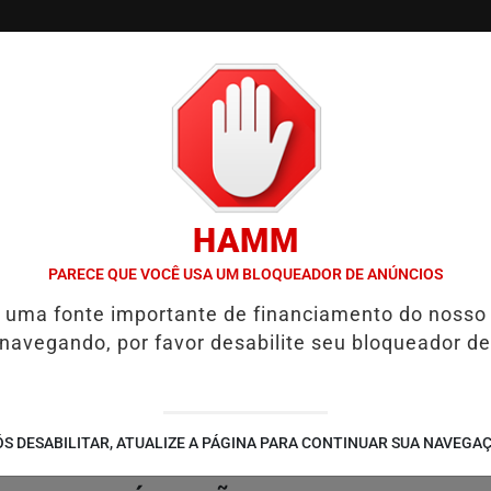
/
/
/
/
S
COLUNAS
EDIÇÕES
NOTÍCIAS
COLUNISTA
HAMM
26
WELTON LEMOS REÚNE LIDERANÇAS DE MAIS DE 70 MUNICÍPIO
PARECE QUE VOCÊ USA UM BLOQUEADOR DE ANÚNCIOS
é uma fonte importante de financiamento do nosso
 navegando, por favor desabilite seu bloqueador de
S DESABILITAR, ATUALIZE A PÁGINA PARA CONTINUAR SUA NAVEGA