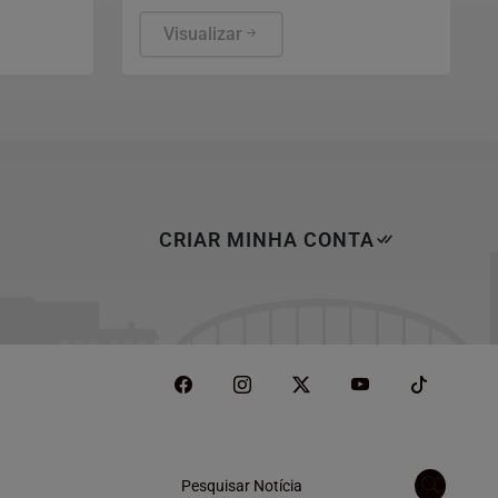
eitores
que encontro terá caráter
nenses.
humanitário.
Visualizar
CRIAR MINHA CONTA
Pesquisar Notícia