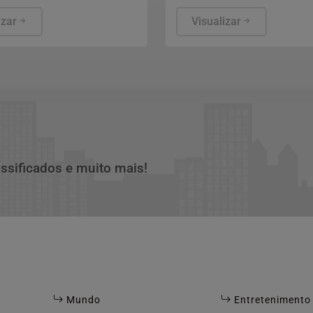
que preferirem.
alcança cerca de 188 mil el
izar
de 20 das 92 cidades flumi
Visualizar
assificados e muito mais!
Mundo
Entretenimento