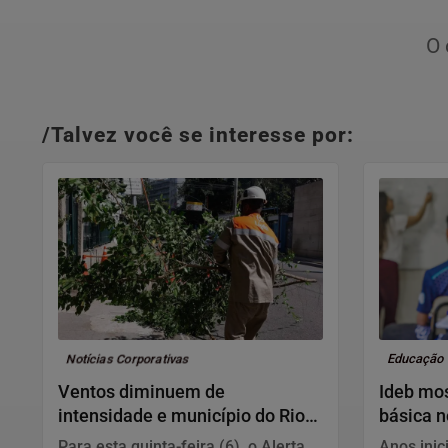
O 
/Talvez você se interesse por:
Notícias Corporativas
Educação
Ventos diminuem de
Ideb mo
intensidade e município do Rio
básica n
volta ao Estágio 1
Para esta quinta-feira (6), o Alerta
Anos inic