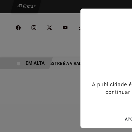
Entrar
/
INÍCIO
PODCAST
EM ALTA
SEGUNDO SEMESTRE É A VIRADA DO VAREJO ÓPTICO EM 20
A publicidade 
continuar
APÓ