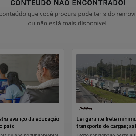
CONTEÚDO NÃO ENCONTRADO!
conteúdo que você procura pode ter sido remov
ou não está mais disponível.
Política
stra avanço da educação
Lei garante frete mínim
o país
transporte de cargas; sa
muda
iais do ensino fundamental
Texto sancionado neste qua