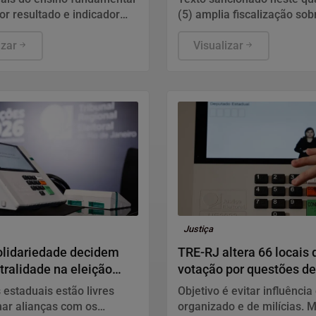
r resultado e indicador
(5) amplia fiscalização sob
eta
pagamento do frete.
izar
Visualizar
Justiça
olidariedade decidem
TRE-RJ altera 66 locais 
tralidade na eleição
votação por questões de
cial
segurança
s estaduais estão livres
Objetivo é evitar influência
ar alianças com os
organizado e de milícias. 