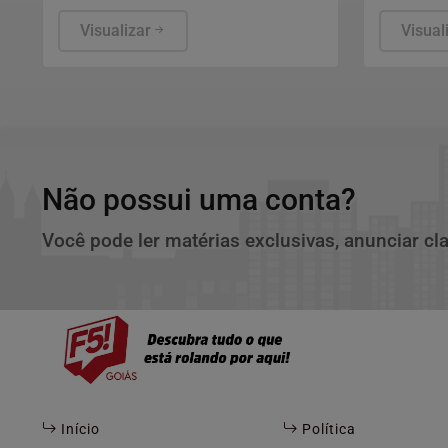
calendário brasileiro, o retorno às
partidos 
salas de aula abre uma nova janela
Visualizar
Visual
para a avaliação com o
odontopediatra e para a observação
de sinais que aparecem na rotina
escolar.
Não possui uma conta?
Você pode ler matérias exclusivas, anunciar cl
Início
Política