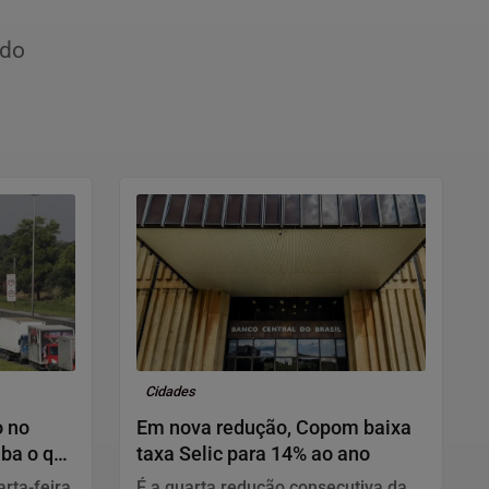
ido
Cidades
o no
Em nova redução, Copom baixa
iba o que
taxa Selic para 14% ao ano
rta-feira
É a quarta redução consecutiva da