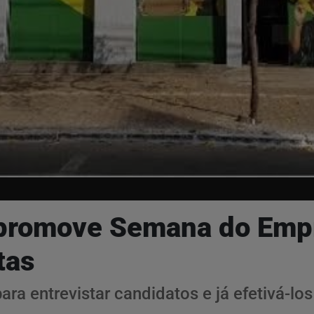
a promove Semana do Emp
tas
ra entrevistar candidatos e já efetivá-lo