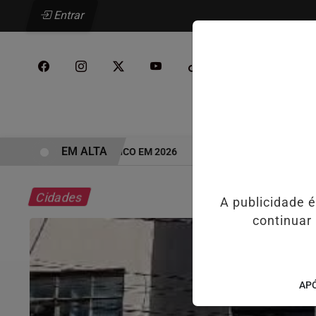
Entrar
/
INÍCIO
PODCAST
EM ALTA
ADA DO VAREJO ÓPTICO EM 2026
WELTON LEMOS REÚNE LIDERANÇ
Cidades
A publicidade 
continuar
APÓ