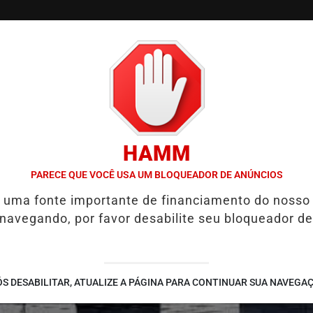
/
/
/
/
S
COLUNAS
EDIÇÕES
NOTÍCIAS
COLUNISTA
HAMM
AS DE MAIS DE 70 MUNICÍPIOS E CERCA DE 500 PESSOAS EM INAUG
PARECE QUE VOCÊ USA UM BLOQUEADOR DE ANÚNCIOS
é uma fonte importante de financiamento do nosso
 navegando, por favor desabilite seu bloqueador de
S DESABILITAR, ATUALIZE A PÁGINA PARA CONTINUAR SUA NAVEGA