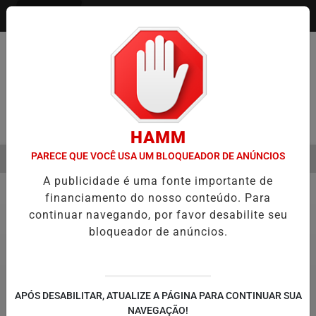
Entrar
Pesquisar Notícia
HAMM
PARECE QUE VOCÊ USA UM BLOQUEADOR DE ANÚNCIOS
MENU
SEMESTRE É A VIRADA DO VAREJO ÓPTICO EM 2026
WELTON LEMO
A publicidade é uma fonte importante de
EM ALTA
financiamento do nosso conteúdo. Para
Notícias Corporativas
13
continuar navegando, por favor desabilite seu
bloqueador de anúncios.
APÓS DESABILITAR, ATUALIZE A PÁGINA PARA CONTINUAR SUA
NAVEGAÇÃO!