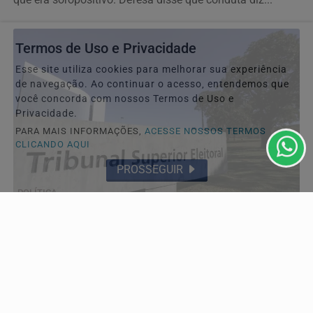
Termos de Uso e Privacidade
Esse site utiliza cookies para melhorar sua experiência
de navegação. Ao continuar o acesso, entendemos que
você concorda com nossos Termos de Uso e
Privacidade.
PARA MAIS INFORMAÇÕES,
ACESSE NOSSOS TERMOS
CLICANDO AQUI
PROSSEGUIR
POLÍTICA
TSE cria conselho para monitorar desinformação e
IA nas eleições
Participarão do grupo especialistas em tecnologia da
informação, segurança pública, relações...