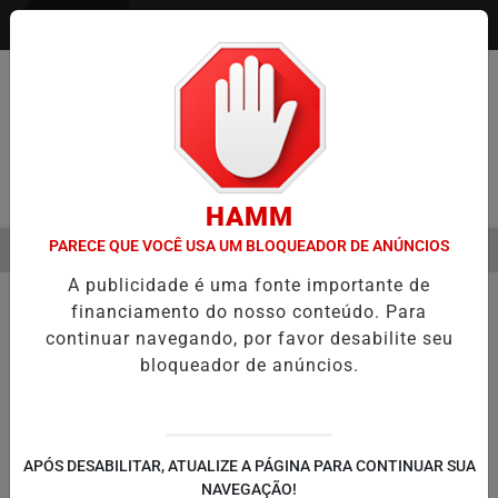
Entrar
Pesquisar Notícia
HAMM
PARECE QUE VOCÊ USA UM BLOQUEADOR DE ANÚNCIOS
MENU
O SEMESTRE É A VIRADA DO VAREJO ÓPTICO EM 2026
WELTON LE
A publicidade é uma fonte importante de
EM ALTA
financiamento do nosso conteúdo. Para
continuar navegando, por favor desabilite seu
bloqueador de anúncios.
APÓS DESABILITAR, ATUALIZE A PÁGINA PARA CONTINUAR SUA
NAVEGAÇÃO!