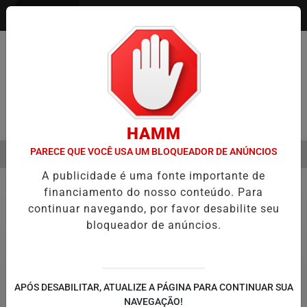
Entrar
Pesquisar Notícia
HAMM
PARECE QUE VOCÊ USA UM BLOQUEADOR DE ANÚNCIOS
MENU
EMESTRE É A VIRADA DO VAREJO ÓPTICO EM 2026
WELTON LEMOS
A publicidade é uma fonte importante de
EM ALTA
financiamento do nosso conteúdo. Para
Notícias Corporativas
5
continuar navegando, por favor desabilite seu
bloqueador de anúncios.
APÓS DESABILITAR, ATUALIZE A PÁGINA PARA CONTINUAR SUA
NAVEGAÇÃO!