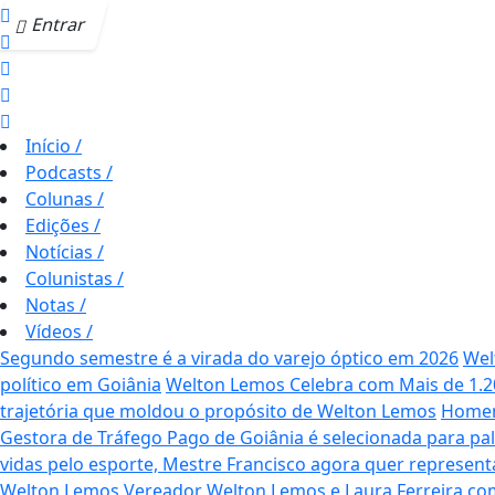
Entrar
Início
/
Podcasts
/
Colunas
/
Edições
/
Notícias
/
Colunistas
/
Notas
/
Vídeos
/
Segundo semestre é a virada do varejo óptico em 2026
Wel
político em Goiânia
Welton Lemos Celebra com Mais de 1.2
trajetória que moldou o propósito de Welton Lemos
Homena
Gestora de Tráfego Pago de Goiânia é selecionada para pal
vidas pelo esporte, Mestre Francisco agora quer represent
Welton Lemos
Vereador Welton Lemos e Laura Ferreira co