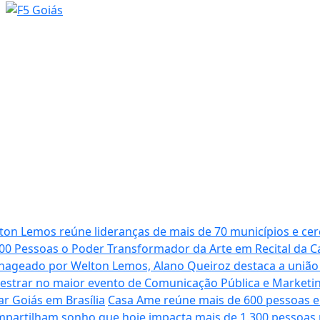
ton Lemos reúne lideranças de mais de 70 municípios e cer
00 Pessoas o Poder Transformador da Arte em Recital da 
geado por Welton Lemos, Alano Queiroz destaca a união en
estrar no maior evento de Comunicação Pública e Marketing
ar Goiás em Brasília
Casa Ame reúne mais de 600 pessoas e
mpartilham sonho que hoje impacta mais de 1.300 pessoas