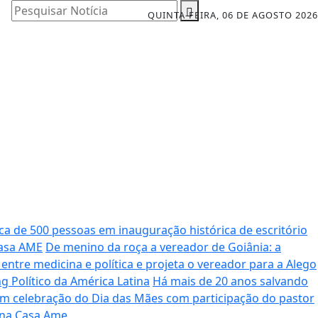
Pesquisar Notícia
QUINTA-FEIRA, 06 DE AGOSTO 2026
ca de 500 pessoas em inauguração histórica de escritório
Casa AME
De menino da roça a vereador de Goiânia: a
tre medicina e política e projeta o vereador para a Alego
 Político da América Latina
Há mais de 20 anos salvando
m celebração do Dia das Mães com participação do pastor
 na Casa Ame