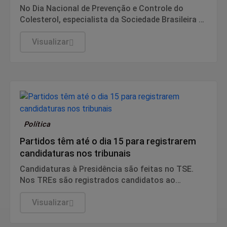
No Dia Nacional de Prevenção e Controle do
Colesterol, especialista da Sociedade Brasileira de
Cardiologia recomenda exame preventivo aos 10
anos, alimentação equilibrada e atividade física.
Visualizar
Também alerta para os riscos da interrupção do
tratamento e da desinformação sobre estatinas.
Política
Partidos têm até o dia 15 para registrarem
candidaturas nos tribunais
Candidaturas à Presidência são feitas no TSE.
Nos TREs são registrados candidatos ao
governo estadual, Senado, Câmara dos
Deputados e assembleias estaduais e distrital.
Visualizar