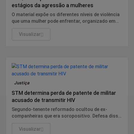
estágios da agressão a mulheres
O material expõe os diferentes níveis de violência
que uma mulher pode enfrentar, organizado em
três estágios: "Fique Atenta", "Proteja-se" e
"Fuja".
Visualizar
Justiça
STM determina perda de patente de militar
acusado de transmitir HIV
Segundo-tenente reformado ocultou de ex-
companheiras que era soropositivo. Defesa disse
que conduta diz respeito à vida privada do
acusado e não tem relação com a função no
Visualizar