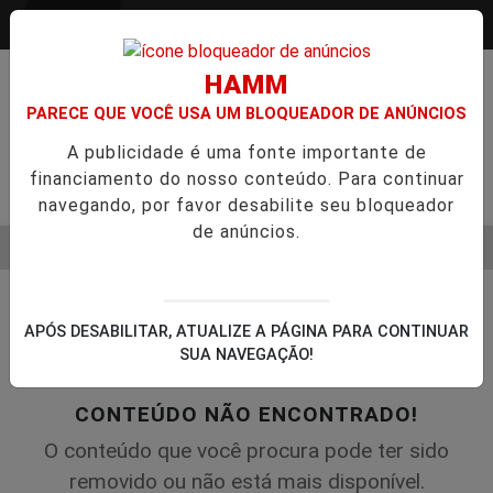
Entrar
HAMM
PARECE QUE VOCÊ USA UM BLOQUEADOR DE ANÚNCIOS
A publicidade é uma fonte importante de
financiamento do nosso conteúdo. Para continuar
Pesquisar Notícia
navegando, por favor desabilite seu bloqueador
de anúncios.
MENU
O SEMESTRE É A VIRADA DO VAREJO ÓPTICO EM 2026
WEL
EM ALTA
APÓS DESABILITAR, ATUALIZE A PÁGINA PARA CONTINUAR
SUA NAVEGAÇÃO!
CONTEÚDO NÃO ENCONTRADO!
O conteúdo que você procura pode ter sido
removido ou não está mais disponível.