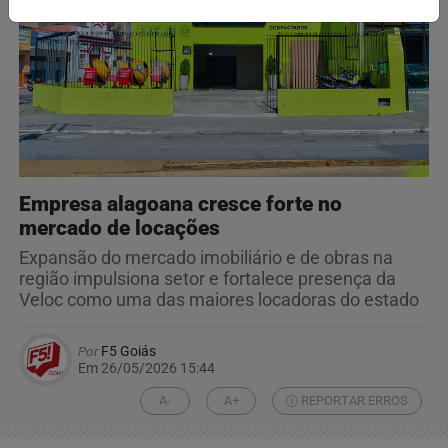
Empresa alagoana cresce forte no
mercado de locações
Expansão do mercado imobiliário e de obras na
região impulsiona setor e fortalece presença da
Veloc como uma das maiores locadoras do estado
Por
F5 Goiás
Em 26/05/2026 15:44
A-
A+
REPORTAR ERROS