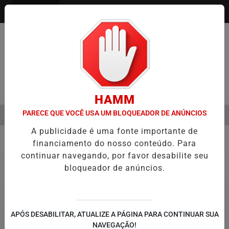
Entrar
Pesquisar Notícia
HAMM
PARECE QUE VOCÊ USA UM BLOQUEADOR DE ANÚNCIOS
MENU
 A VIRADA DO VAREJO ÓPTICO EM 2026
WELTON LEMOS REÚNE LI
A publicidade é uma fonte importante de
EM ALTA
financiamento do nosso conteúdo. Para
Notícias Corporativas
3
continuar navegando, por favor desabilite seu
bloqueador de anúncios.
APÓS DESABILITAR, ATUALIZE A PÁGINA PARA CONTINUAR SUA
NAVEGAÇÃO!