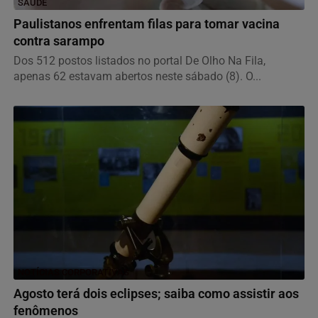
SAÚDE
Paulistanos enfrentam filas para tomar vacina
contra sarampo
Dos 512 postos listados no portal De Olho Na Fila,
apenas 62 estavam abertos neste sábado (8). O...
NOTÍCIAS CORPORATIVAS
Agosto terá dois eclipses; saiba como assistir aos
fenômenos