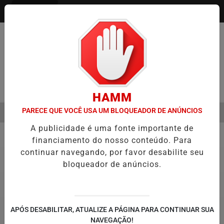
Entrar
Pesquisar Notícia
HAMM
PARECE QUE VOCÊ USA UM BLOQUEADOR DE ANÚNCIOS
MENU
MESTRE É A VIRADA DO VAREJO ÓPTICO EM 2026
WELTON LEMOS 
A publicidade é uma fonte importante de
EM ALTA
financiamento do nosso conteúdo. Para
Educação
60
continuar navegando, por favor desabilite seu
bloqueador de anúncios.
APÓS DESABILITAR, ATUALIZE A PÁGINA PARA CONTINUAR SUA
NAVEGAÇÃO!