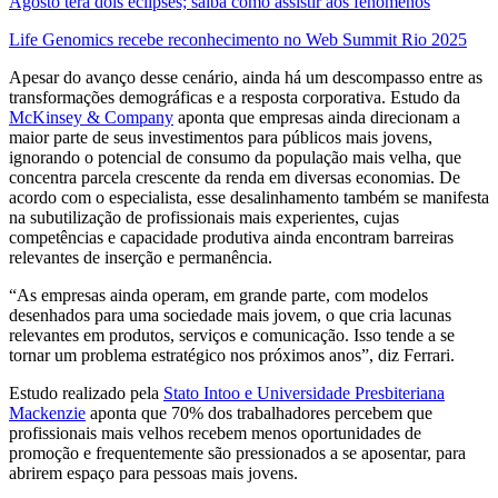
Agosto terá dois eclipses; saiba como assistir aos fenômenos
Life Genomics recebe reconhecimento no Web Summit Rio 2025
Apesar do avanço desse cenário, ainda há um descompasso entre as
transformações demográficas e a resposta corporativa. Estudo da
McKinsey & Company
aponta que empresas ainda direcionam a
maior parte de seus investimentos para públicos mais jovens,
ignorando o potencial de consumo da população mais velha, que
concentra parcela crescente da renda em diversas economias. De
acordo com o especialista, esse desalinhamento também se manifesta
na subutilização de profissionais mais experientes, cujas
competências e capacidade produtiva ainda encontram barreiras
relevantes de inserção e permanência.
“As empresas ainda operam, em grande parte, com modelos
desenhados para uma sociedade mais jovem, o que cria lacunas
relevantes em produtos, serviços e comunicação. Isso tende a se
tornar um problema estratégico nos próximos anos”, diz Ferrari.
Estudo realizado pela
Stato Intoo e Universidade Presbiteriana
Mackenzie
aponta que 70% dos trabalhadores percebem que
profissionais mais velhos recebem menos oportunidades de
promoção e frequentemente são pressionados a se aposentar, para
abrirem espaço para pessoas mais jovens.