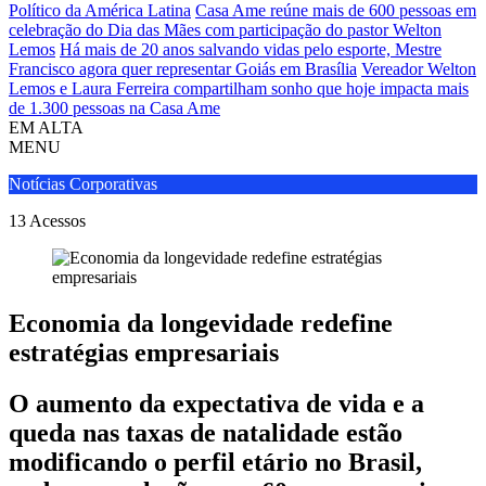
Político da América Latina
Casa Ame reúne mais de 600 pessoas em
celebração do Dia das Mães com participação do pastor Welton
Lemos
Há mais de 20 anos salvando vidas pelo esporte, Mestre
Francisco agora quer representar Goiás em Brasília
Vereador Welton
Lemos e Laura Ferreira compartilham sonho que hoje impacta mais
de 1.300 pessoas na Casa Ame
EM ALTA
MENU
Notícias Corporativas
13
Acessos
Economia da longevidade redefine
estratégias empresariais
O aumento da expectativa de vida e a
queda nas taxas de natalidade estão
modificando o perfil etário no Brasil,