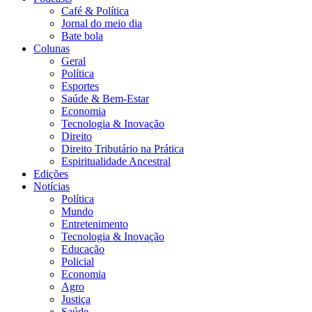
Café & Política
Jornal do meio dia
Bate bola
Colunas
Geral
Política
Esportes
Saúde & Bem-Estar
Economia
Tecnologia & Inovação
Direito
Direito Tributário na Prática
Espiritualidade Ancestral
Edições
Notícias
Política
Mundo
Entretenimento
Tecnologia & Inovação
Educação
Policial
Economia
Agro
Justiça
Saúde