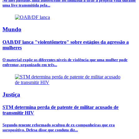
No mês passado, uma adolescente foi induzida a tirar a própria vida durante
uma live transmitida pela...
Mundo
OAB/DF lança "violentômetro" sobre estágios da agressão a
mulheres
O material expõe os diferentes níveis de violência que uma mulher pode
enfrentar, organizado em três...
Justiça
STM determina perda de patente de militar acusado de
transmitir HIV
Segundo-tenente reformado ocultou de ex-companheiras que era
soropositivo. Defesa disse que conduta diz...