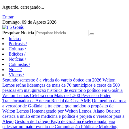
Aguarde, carregando...
Entrar
Domingo, 09 de Agosto 2026
Pesquisar Notícia
Início
/
Podcasts
/
Colunas
/
Edições
/
Notícias
/
Colunistas
/
Notas
/
Vídeos
/
Segundo semestre é a virada do varejo óptico em 2026
Welton
Lemos reúne lideranças de mais de 70 municípios e cerca de 500
pessoas em inauguração histórica de escritório político em Goiânia
Welton Lemos Celebra com Mais de 1.200 Pessoas o Poder
Transformador da Arte em Recital da Casa AME
De menino da roça
a vereador de Goiânia: a trajetória que moldou o propósito de
Welton Lemos
Homenageado por Welton Lemos, Alano Queiroz
destaca a união entre medicina e política e projeta o vereador para a
Alego
Gestora de Tráfego Pago de Goiânia é selecionada para
palestrar no maior evento de Comunicação Pública e Marketing