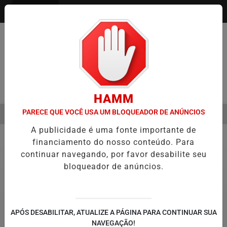
Entrar
Pesquisar Notícia
HAMM
PARECE QUE VOCÊ USA UM BLOQUEADOR DE ANÚNCIOS
MENU
EMESTRE É A VIRADA DO VAREJO ÓPTICO EM 2026
WELTON LEMOS
A publicidade é uma fonte importante de
EM ALTA
financiamento do nosso conteúdo. Para
Saúde
13
continuar navegando, por favor desabilite seu
bloqueador de anúncios.
APÓS DESABILITAR, ATUALIZE A PÁGINA PARA CONTINUAR SUA
NAVEGAÇÃO!