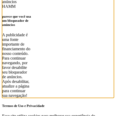
HAMM
parece que você usa
um bloqueador de
anúncios
A publicidade é
uma fonte
importante de
financiamento do
nosso conteúdo.
Para continuar
navegando, por
favor desabilite
seu bloqueador
de anúncios.
Após desabilitar,
atualize a página
para continuar
sua navegação!
Termos de Uso e Privacidade
Esse site utiliza cookies para melhorar sua experiência de