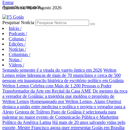
Entrar
Aguarde, carregando...
Quinta-feira, 06 de Agosto 2026
Pesquisar Notícia
Início
/
Podcasts
/
Colunas
/
Edições
/
Notícias
/
Colunistas
/
Notas
/
Vídeos
/
Segundo semestre é a virada do varejo óptico em 2026
Welton
Lemos reúne lideranças de mais de 70 municípios e cerca de 500
pessoas em inauguração histórica de escritório político em Goiânia
Welton Lemos Celebra com Mais de 1.200 Pessoas o Poder
Transformador da Arte em Recital da Casa AME
De menino da roça
a vereador de Goiânia: a trajetória que moldou o propósito de
Welton Lemos
Homenageado por Welton Lemos, Alano Queiroz
destaca a união entre medicina e política e projeta o vereador para a
Alego
Gestora de Tráfego Pago de Goiânia é selecionada para
palestrar no maior evento de Comunicação Pública e Marketing
Político da América Latina
Há mais de 20 anos salvando vidas pelo
esporte, Mestre Francisco agora quer representar Goiás em Brasília