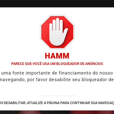
/
/
/
/
S
COLUNAS
EDIÇÕES
NOTÍCIAS
COLUNISTA
HAMM
LIDERANÇAS DE MAIS DE 70 MUNICÍPIOS E CERCA DE 500 PESSOAS
PARECE QUE VOCÊ USA UM BLOQUEADOR DE ANÚNCIOS
é uma fonte importante de financiamento do nosso
 navegando, por favor desabilite seu bloqueador de
S DESABILITAR, ATUALIZE A PÁGINA PARA CONTINUAR SUA NAVEGA