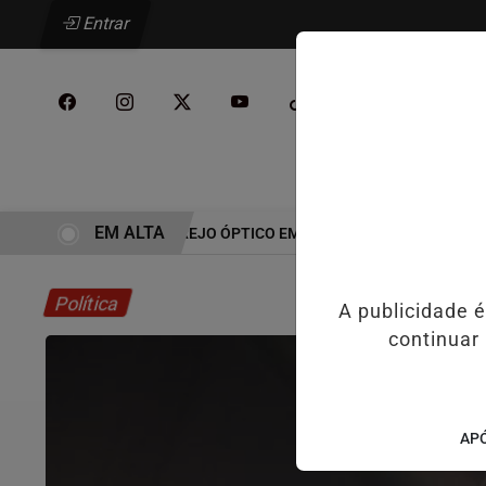
Entrar
/
INÍCIO
PODCAST
EM ALTA
 É A VIRADA DO VAREJO ÓPTICO EM 2026
WELTON LEMOS REÚNE 
Política
A publicidade 
continuar
APÓ