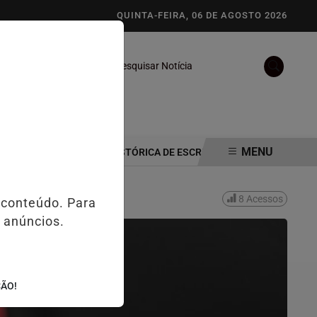
QUINTA-FEIRA, 06 DE AGOSTO 2026
Pesquisar Notícia
/
/
S
NOTAS
VÍDEOS
MENU
 EM INAUGURAÇÃO HISTÓRICA DE ESCRITÓRIO POLÍTICO EM GOIÂNIA
8
Acessos
 conteúdo. Para
 anúncios.
ÇÃO!