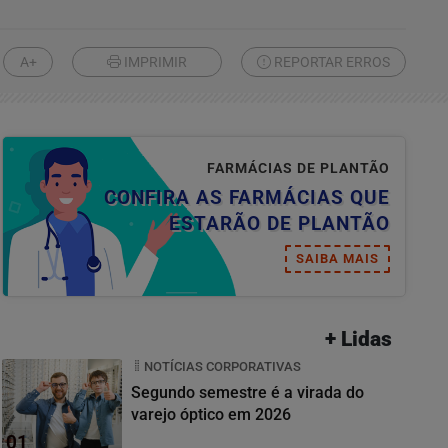
A+
IMPRIMIR
REPORTAR ERROS
FARMÁCIAS DE PLANTÃO
CONFIRA AS FARMÁCIAS QUE
ESTARÃO DE PLANTÃO
SAIBA MAIS
+ Lidas
NOTÍCIAS CORPORATIVAS
Segundo semestre é a virada do
varejo óptico em 2026
01