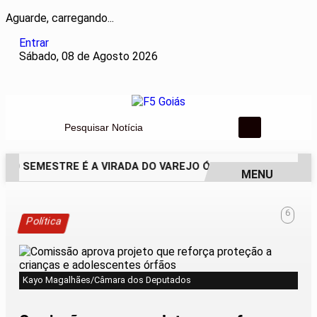
Aguarde, carregando...
Entrar
Sábado, 08 de Agosto 2026
Pesquisar Notícia
O SEMESTRE É A VIRADA DO VAREJO ÓPTICO EM 2026
WEL
MENU
EM ALTA
6
Política
Kayo Magalhães/Câmara dos Deputados