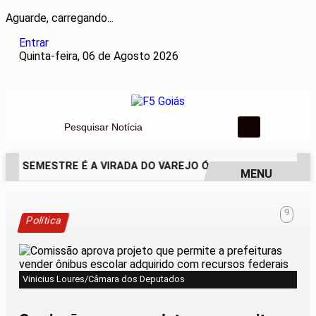
Aguarde, carregando...
Entrar
Quinta-feira, 06 de Agosto 2026
Pesquisar Notícia
DO SEMESTRE É A VIRADA DO VAREJO ÓPTICO EM 2026
WEL
MENU
EM ALTA
9
Política
Vinicius Loures/Câmara dos Deputados