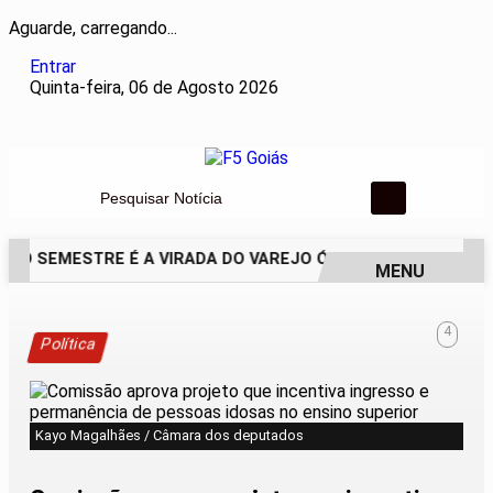
Aguarde, carregando...
Entrar
Quinta-feira, 06 de Agosto 2026
Pesquisar Notícia
DO SEMESTRE É A VIRADA DO VAREJO ÓPTICO EM 2026
WEL
MENU
EM ALTA
4
Política
Kayo Magalhães / Câmara dos deputados