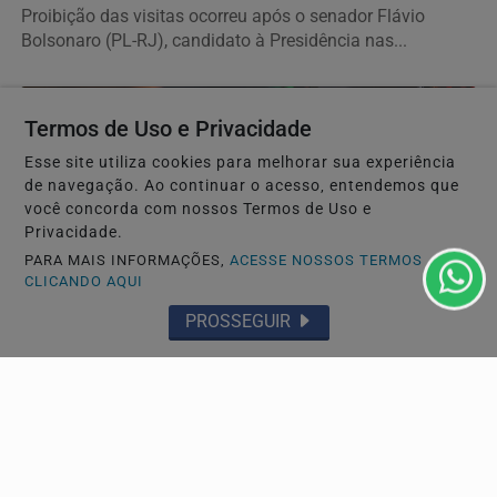
Proibição das visitas ocorreu após o senador Flávio
Bolsonaro (PL-RJ), candidato à Presidência nas...
Termos de Uso e Privacidade
Esse site utiliza cookies para melhorar sua experiência
de navegação. Ao continuar o acesso, entendemos que
você concorda com nossos Termos de Uso e
Privacidade.
PARA MAIS INFORMAÇÕES,
ACESSE NOSSOS TERMOS
CLICANDO AQUI
MUNDO
PROSSEGUIR
Agência Nacional de Proteção de Dados investiga
plataforma Discord
Discord terá cinco dias para apresentar informações
sobre mecanismos existentes para prevenir e combater...