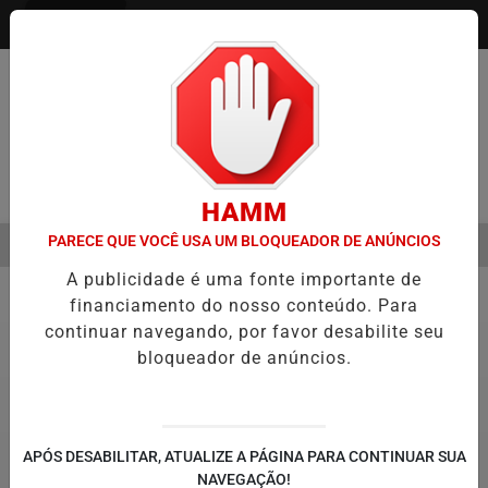
Entrar
Pesquisar Notícia
HAMM
PARECE QUE VOCÊ USA UM BLOQUEADOR DE ANÚNCIOS
MENU
MESTRE É A VIRADA DO VAREJO ÓPTICO EM 2026
WELTON LEMOS 
A publicidade é uma fonte importante de
EM ALTA
financiamento do nosso conteúdo. Para
Política
11
continuar navegando, por favor desabilite seu
bloqueador de anúncios.
APÓS DESABILITAR, ATUALIZE A PÁGINA PARA CONTINUAR SUA
NAVEGAÇÃO!