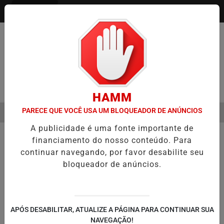
Entrar
Pesquisar Notícia
HAMM
PARECE QUE VOCÊ USA UM BLOQUEADOR DE ANÚNCIOS
MENU
SEMESTRE É A VIRADA DO VAREJO ÓPTICO EM 2026
WELTON LEMO
A publicidade é uma fonte importante de
EM ALTA
financiamento do nosso conteúdo. Para
continuar navegando, por favor desabilite seu
bloqueador de anúncios.
APÓS DESABILITAR, ATUALIZE A PÁGINA PARA CONTINUAR SUA
NAVEGAÇÃO!