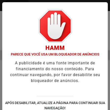
Entrar
Pesquisar Notícia
HAMM
PARECE QUE VOCÊ USA UM BLOQUEADOR DE ANÚNCIOS
MENU
STRE É A VIRADA DO VAREJO ÓPTICO EM 2026
WELTON LEMOS RE
A publicidade é uma fonte importante de
EM ALTA
financiamento do nosso conteúdo. Para
continuar navegando, por favor desabilite seu
bloqueador de anúncios.
APÓS DESABILITAR, ATUALIZE A PÁGINA PARA CONTINUAR SUA
NAVEGAÇÃO!