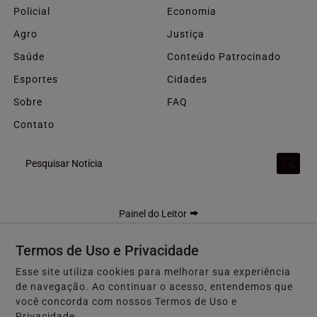
Policial
Economia
Agro
Justiça
Saúde
Conteúdo Patrocinado
Esportes
Cidades
Sobre
FAQ
Contato
Pesquisar Notícia
Painel do Leitor
Termos de Uso e Privacidade
Esse site utiliza cookies para melhorar sua experiência
F5 GOIÁS - Todos os direitos reservados
de navegação. Ao continuar o acesso, entendemos que
Termos de Uso e Privacidade
você concorda com nossos Termos de Uso e
Privacidade.