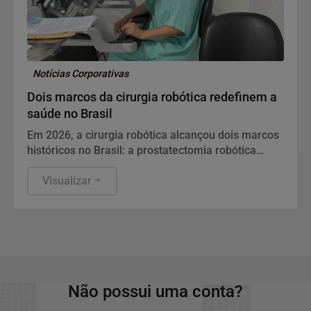
Notícias Corporativas
Dois marcos da cirurgia robótica redefinem a
saúde no Brasil
Em 2026, a cirurgia robótica alcançou dois marcos
históricos no Brasil: a prostatectomia robótica
passou a ter cobertura obrigatória nos planos de
saúde e o país realizou sua primeira telecirurgia
Visualizar
robótica intermunicipal. Os dois avanços redefinem
o acesso ao tratamento urológico de alta
complexidade e apontam para um novo ciclo na
saúde masculina.
Não possui uma conta?