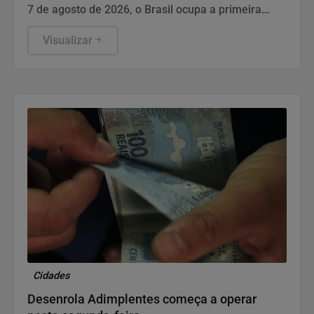
7 de agosto de 2026, o Brasil ocupa a primeira
posição no ranking global de criadores de
conteúdo em Supply Chain & Logística no LinkedIn,
Visualizar
entre 8.734.598 perfis analisados. Eduardo
Banzato, diretor do Instituto IMAM, lidera a lista,
que utiliza o Authority Score – composto por
audiência, engajamento e visualizações – para
medir influência.
Cidades
Desenrola Adimplentes começa a operar