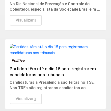
No Dia Nacional de Prevenção e Controle do
Colesterol, especialista da Sociedade Brasileira de
Cardiologia recomenda exame preventivo aos 10
anos, alimentação equilibrada e atividade física.
Visualizar
Também alerta para os riscos da interrupção do
tratamento e da desinformação sobre estatinas.
Política
Partidos têm até o dia 15 para registrarem
candidaturas nos tribunais
Candidaturas à Presidência são feitas no TSE.
Nos TREs são registrados candidatos ao
governo estadual, Senado, Câmara dos
Deputados e assembleias estaduais e distrital.
Visualizar