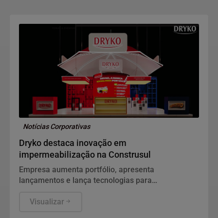
mais exigente e a chegada de formatos
alternativos à cápsula, como o filme orodispersível
Notícias Corporativas
Dryko destaca inovação em
impermeabilização na Construsul
Empresa aumenta portfólio, apresenta
lançamentos e lança tecnologias para
impermeabilizantes voltadas ao desempenho, à
resistência e à sustentabilidade, durante a feira.
Visualizar
Marca fortalece ainda liderança na produção de