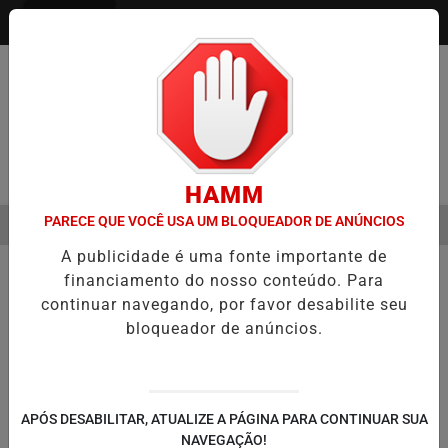
Entrar
Pesquisar Notícia
HAMM
PARECE QUE VOCÊ USA UM BLOQUEADOR DE ANÚNCIOS
MENU
O ÓPTICO EM 2026
WELTON LEMOS REÚNE LIDERANÇAS DE MAIS D
A publicidade é uma fonte importante de
EM ALTA
financiamento do nosso conteúdo. Para
continuar navegando, por favor desabilite seu
bloqueador de anúncios.
APÓS DESABILITAR, ATUALIZE A PÁGINA PARA CONTINUAR SUA
NAVEGAÇÃO!