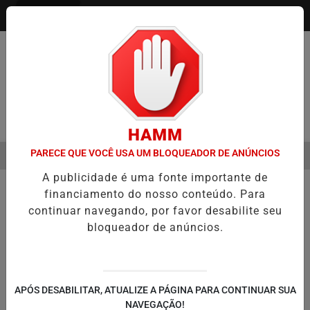
Entrar
Pesquisar Notícia
HAMM
PARECE QUE VOCÊ USA UM BLOQUEADOR DE ANÚNCIOS
MENU
MESTRE É A VIRADA DO VAREJO ÓPTICO EM 2026
WELTON LEMOS 
A publicidade é uma fonte importante de
EM ALTA
financiamento do nosso conteúdo. Para
Política
9
continuar navegando, por favor desabilite seu
bloqueador de anúncios.
APÓS DESABILITAR, ATUALIZE A PÁGINA PARA CONTINUAR SUA
NAVEGAÇÃO!