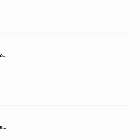
...
...