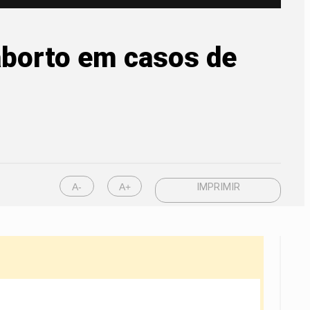
borto em casos de
A-
A+
IMPRIMIR