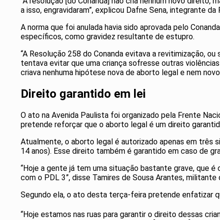
“A resolução [do Conanda] não cria nenhum novo direito, m
a isso, engravidaram”, explicou Dafne Sena, integrante da
A norma que foi anulada havia sido aprovada pelo Conand
específicos, como gravidez resultante de estupro.
“A Resolução 258 do Conanda evitava a revitimização, ou s
tentava evitar que uma criança sofresse outras violências 
criava nenhuma hipótese nova de aborto legal e nem novos 
Direito garantido em lei
O ato na Avenida Paulista foi organizado pela Frente Nac
pretende reforçar que o aborto legal é um direito garantid
Atualmente, o aborto legal é autorizado apenas em três si
14 anos). Esse direito também é garantido em caso de gra
“Hoje a gente já tem uma situação bastante grave, que é 
com o PDL 3”, disse Tamires de Sousa Arantes, militante 
Segundo ela, o ato desta terça-feira pretende enfatizar q
“Hoje estamos nas ruas para garantir o direito dessas cria