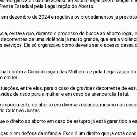
as reorganiza o fluxo de acesso ao aborto legal para crianças e 
 Frente Estadual pela Legalização do Aborto.
a em dezembro de 2024 e regulava os procedimentos já previstos
eja, evitava que, durante o processo de busca ao aborto legal, e
decorrentes de uma violência já muito grande, que era a violênci
serviços. Ela só organizava como deveria ser o acesso dessa cri
ional contra a Criminalização das Mulheres e pela Legalização d
o em lei.
tuações, entre elas, para o caso de gravidez decorrente de estu
videz de risco para a mulher e em caso de anencefalia fetal.
o impedimento de aborto em diversas cidades, mesmo nos casos 
do Coletivo Juntas.
ue o direito ao aborto em caso de estupro já está garantido a e
nças e em defesa da infância. Esse é um direito que já está cons