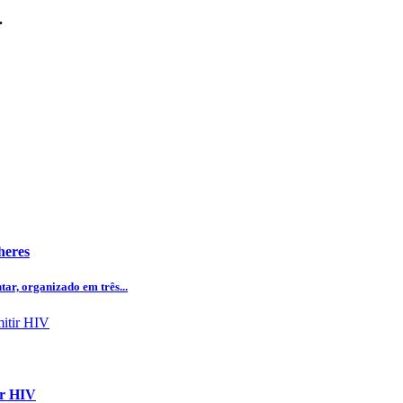
.
heres
tar, organizado em três...
ir HIV