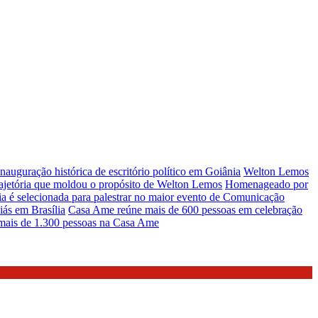
auguração histórica de escritório político em Goiânia
Welton Lemos
rajetória que moldou o propósito de Welton Lemos
Homenageado por
a é selecionada para palestrar no maior evento de Comunicação
iás em Brasília
Casa Ame reúne mais de 600 pessoas em celebração
 mais de 1.300 pessoas na Casa Ame