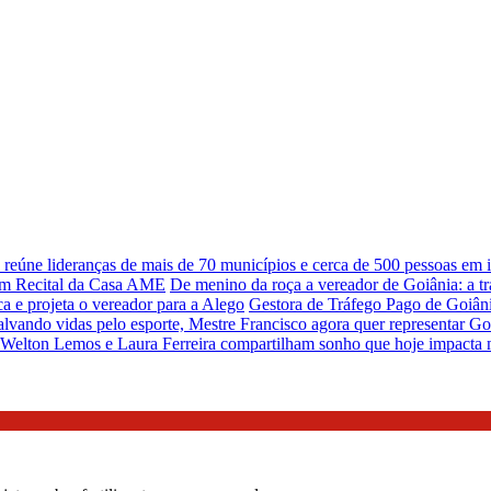
eúne lideranças de mais de 70 municípios e cerca de 500 pessoas em in
em Recital da Casa AME
De menino da roça a vereador de Goiânia: a t
a e projeta o vereador para a Alego
Gestora de Tráfego Pago de Goiâni
lvando vidas pelo esporte, Mestre Francisco agora quer representar Go
 Welton Lemos e Laura Ferreira compartilham sonho que hoje impacta