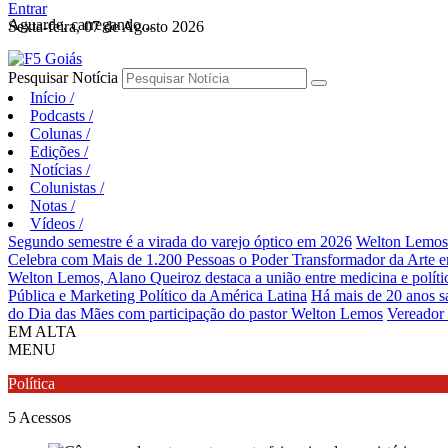
Entrar
Aguarde, carregando...
Sexta-feira, 07 de Agosto 2026
Pesquisar Notícia
Início
/
Podcasts
/
Colunas
/
Edições
/
Notícias
/
Colunistas
/
Notas
/
Vídeos
/
Segundo semestre é a virada do varejo óptico em 2026
Welton Lemos r
Celebra com Mais de 1.200 Pessoas o Poder Transformador da Arte 
Welton Lemos, Alano Queiroz destaca a união entre medicina e polític
Pública e Marketing Político da América Latina
Há mais de 20 anos sa
do Dia das Mães com participação do pastor Welton Lemos
Vereador
EM ALTA
MENU
Política
5
Acessos